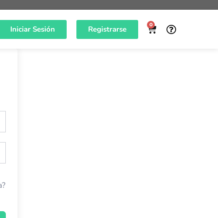
0
Iniciar Sesión
Registrarse
a?