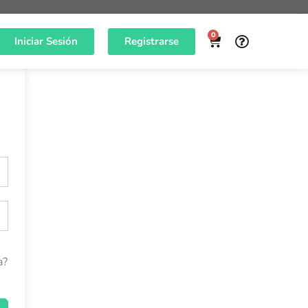
0
Iniciar Sesión
Registrarse
a?