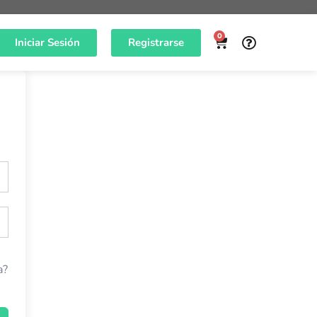
0
Iniciar Sesión
Registrarse
a?